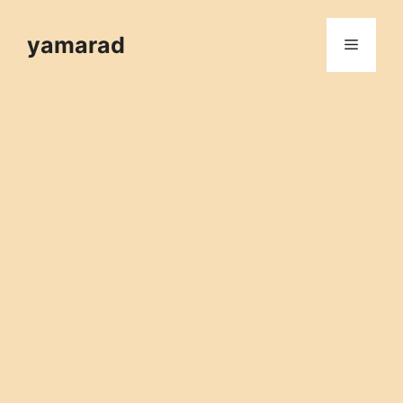
컨
텐
yamarad
메
츠
로
뉴
건
너
뛰
기