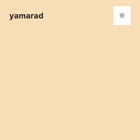
컨
텐
yamarad
메
츠
로
뉴
건
너
뛰
기