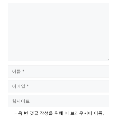
댓
글
이
름
이
메
일
웹
사
이
다음 번 댓글 작성을 위해 이 브라우저에 이름,