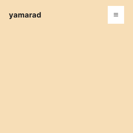
컨
텐
yamarad
메
츠
로
뉴
건
너
뛰
기