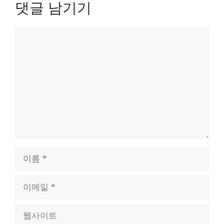
댓글 남기기
댓
글
이
름
이
메
일
웹
사