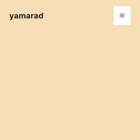
컨
텐
yamarad
메
츠
로
뉴
건
너
뛰
기