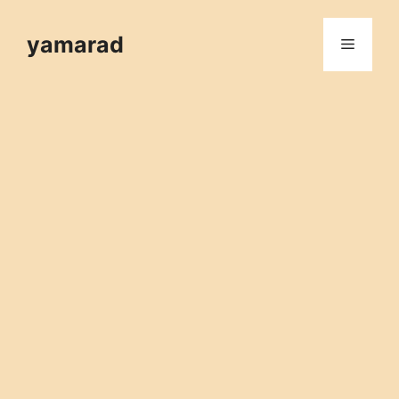
컨
텐
yamarad
메
츠
로
뉴
건
너
뛰
기