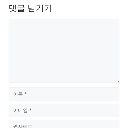
댓글 남기기
댓
글
이
름
이
메
일
웹