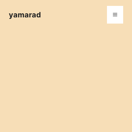
컨
텐
yamarad
메
츠
로
뉴
건
너
뛰
기