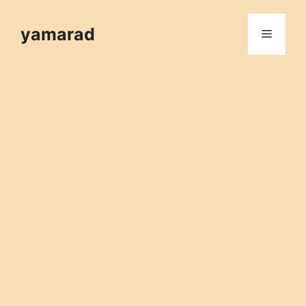
컨
텐
yamarad
메
츠
로
뉴
건
너
뛰
기