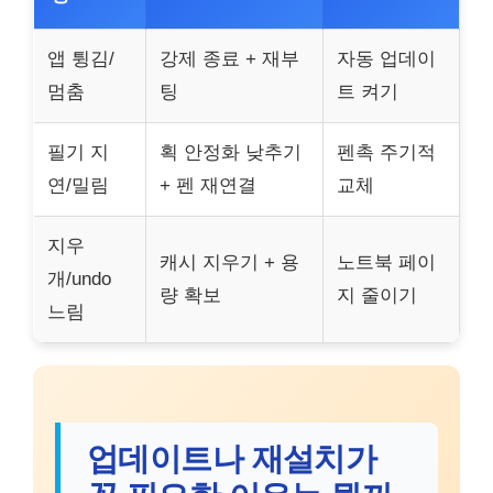
앱 튕김/
강제 종료 + 재부
자동 업데이
멈춤
팅
트 켜기
필기 지
획 안정화 낮추기
펜촉 주기적
연/밀림
+ 펜 재연결
교체
지우
캐시 지우기 + 용
노트북 페이
개/undo
량 확보
지 줄이기
느림
업데이트나 재설치가