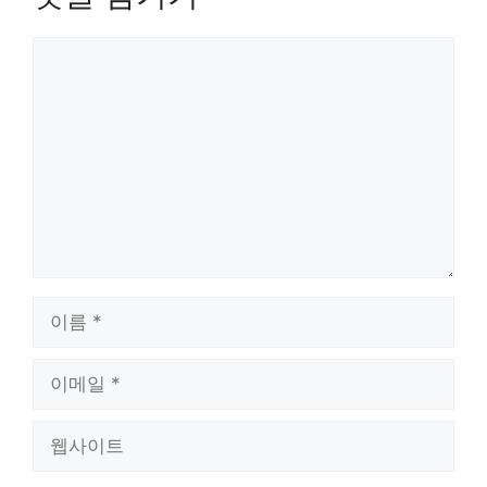
댓
글
이
름
이
메
일
웹
사
이