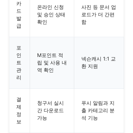
카
온라인 신청
사진 등 문서 업
드
및 승인 상태
로드가 더 간편
발
확인
함
급
포
인
M포인트 적
넥슨캐시 1:1 교
트
립 및 사용 내
환 지원
관
역 확인
리
결
청구서 실시
푸시 알림과 지
제
간 다운로드
출 카테고리 분
정
가능
석 기능
보