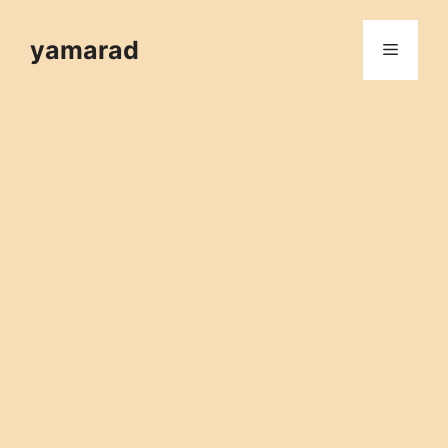
컨
텐
yamarad
메
츠
로
뉴
건
너
뛰
기