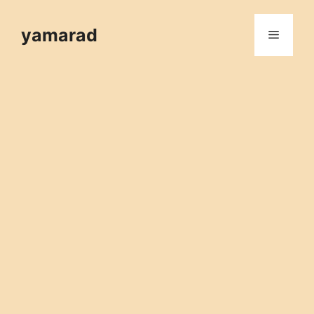
컨
텐
yamarad
메
츠
로
뉴
건
너
뛰
기