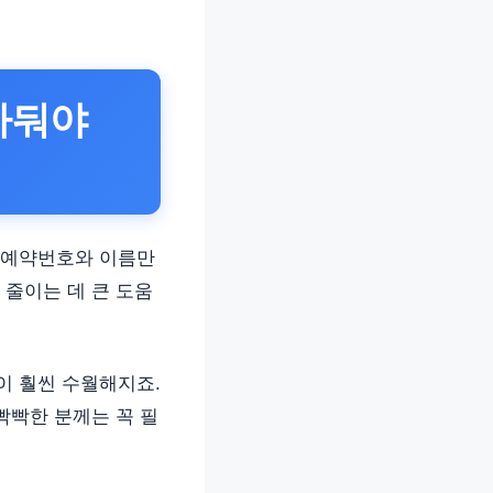
아둬야
 예약번호와 이름만
 줄이는 데 큰 도움
이 훨씬 수월해지죠.
빡빡한 분께는 꼭 필