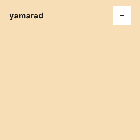
컨
텐
yamarad
메
츠
로
뉴
건
너
뛰
기