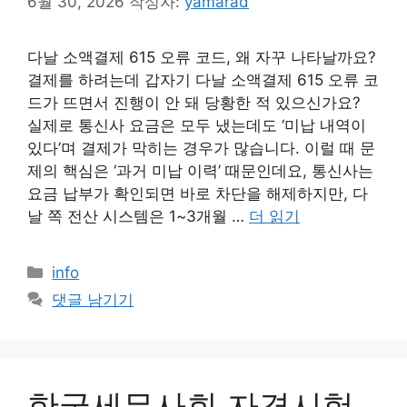
6월 30, 2026
작성자:
yamarad
다날 소액결제 615 오류 코드, 왜 자꾸 나타날까요?
결제를 하려는데 갑자기 다날 소액결제 615 오류 코
드가 뜨면서 진행이 안 돼 당황한 적 있으신가요?
실제로 통신사 요금은 모두 냈는데도 ‘미납 내역이
있다’며 결제가 막히는 경우가 많습니다. 이럴 때 문
제의 핵심은 ‘과거 미납 이력’ 때문인데요, 통신사는
요금 납부가 확인되면 바로 차단을 해제하지만, 다
날 쪽 전산 시스템은 1~3개월 …
더 읽기
카
info
테
댓글 남기기
고
리
한국세무사회 자격시험